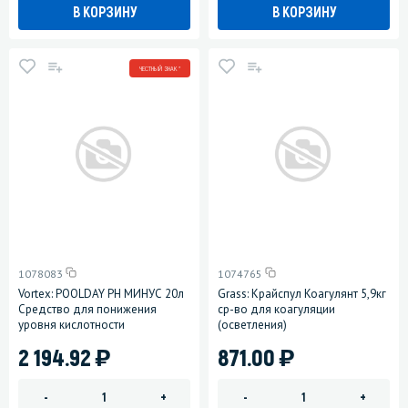
В КОРЗИНУ
В КОРЗИНУ
ЧЕСТНЫЙ ЗНАК *
1078083
1074765
Vortex: POOLDAY РH МИНУС 20л
Grass: Крайспул Коагулянт 5,9кг
Средство для понижения
ср-во для коагуляции
уровня кислотности
(осветления)
)
)
2 194.92
871.00
-
+
-
+