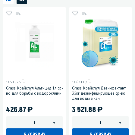
1051973
1062119
Grass: Крайспул Альгицид 1л ср-
Grass: Крайспул Дезинфектант
во для борьбы с водорослями
35кг дезинфицирующее ср-во
для воды в кан.
)
)
426.87
3 521.88
-
+
-
+
В КОРЗИНУ
В КОРЗИНУ