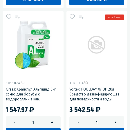
ЧЕСТНЫЙ ЗНАК *
1051874
1078084
Grass: Крайспул Альгицид 5кг
Vortex: POOLDAY ХЛОР 20л
ср-во для борьбы с
Средство дезинфицирующее
водорослями в кан.
для поверхности и воды
)
)
1 547.97
3 542.54
-
+
-
+