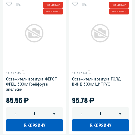
ЧЕСТНЫЙ ЗНАК *
ЧЕСТНЫЙ ЗНАК *
МИНПРОМТОРГ *
МИНПРОМТОРГ *
1077306
1077340
Освежители воздуха: ФЕРСТ
Освежители воздуха: ГОЛД
ФРЕШ 300мл Грейфрут и
ВИНД 300мл ЦИТРУС
апельсин
)
)
85.56
95.78
-
+
-
+
В КОРЗИНУ
В КОРЗИНУ