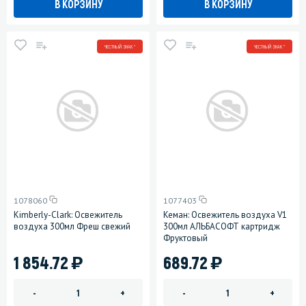
В КОРЗИНУ
В КОРЗИНУ
ЧЕСТНЫЙ ЗНАК *
ЧЕСТНЫЙ ЗНАК *
1078060
1077403
Kimberly-Clark: Освежитель
Кеман: Освежитель воздуха V1
воздуха 300мл Фреш свежий
300мл АЛЬБАСОФТ картридж
Фруктовый
)
)
1 854.72
689.72
-
+
-
+