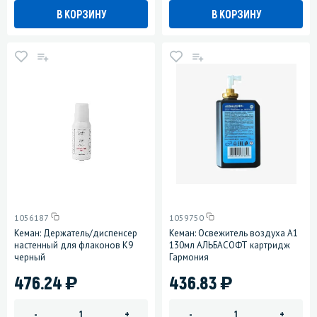
В КОРЗИНУ
В КОРЗИНУ
1056187
1059750
Кеман: Держатель/диспенсер
Кеман: Освежитель воздуха А1
настенный для флаконов К9
130мл АЛЬБАСОФТ картридж
черный
Гармония
)
)
476.24
436.83
-
+
-
+