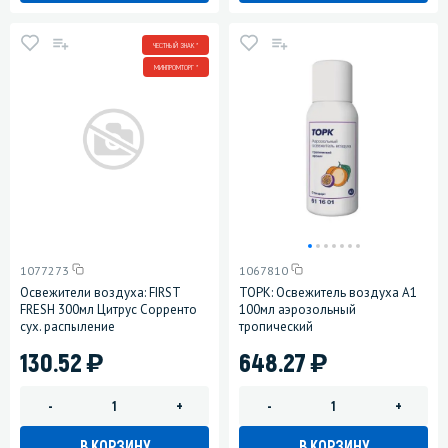
ЧЕСТНЫЙ ЗНАК *
МИНПРОМТОРГ *
1077273
1067810
Освежители воздуха: FIRST
ТОРК: Освежитель воздуха A1
FRESH 300мл Цитрус Сорренто
100мл аэрозольный
сух. распыление
тропический
)
)
130.52
648.27
-
+
-
+
В КОРЗИНУ
В КОРЗИНУ