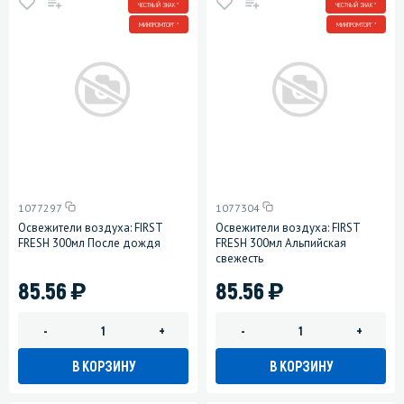
ЧЕСТНЫЙ ЗНАК *
ЧЕСТНЫЙ ЗНАК *
МИНПРОМТОРГ *
МИНПРОМТОРГ *
1077297
1077304
Освежители воздуха: FIRST
Освежители воздуха: FIRST
FRESH 300мл После дождя
FRESH 300мл Альпийская
свежесть
)
)
85.56
85.56
-
+
-
+
В КОРЗИНУ
В КОРЗИНУ