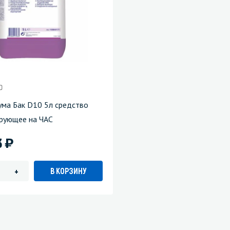
зеркала
Мебель и оргтехника
я
Личная гигиена
Сума Бак D10 5л средство
рующее на ЧАС
)
3
В КОРЗИНУ
+