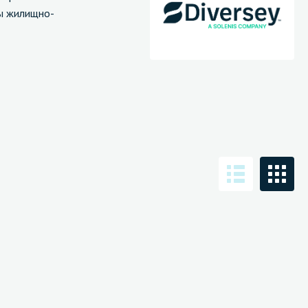
ты жилищно-
Санузел и туалетная комната
борудования
Средства для дезинфекции санузлов
Средства для мытья унитазов и сантехники
посуды
Средства для очистки полов и стен в санузлах
ования и грилей
Средства для устранения засоров
 машин