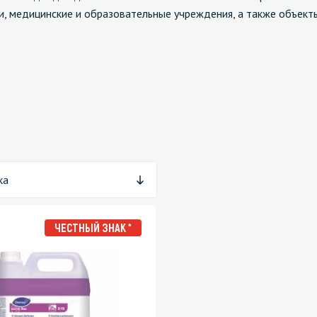
и, медицинские и образовательные учреждения, а также объек
зированные чистящие средства
Кухня
Средства для дезинфекции о
кухни
оставы, воски, полимеры и
Средства для ручного мытья 
для очистки бассейнов
Средства для очистки оборуд
ка
для очистки металлических
Средства для посудомоечных
тей
ЧЕСТНЫЙ ЗНАК *
для послестроительной уборки
для удаления граффити и
ители
для очистки ковров и мягкой мебели