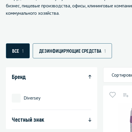
бизнес, пищевые производства, офисы, клининговые компани
коммунального хозяйства.
Специали
Дегризер
ВСЕ
1
ДЕЗИНФИЦИРУЮЩИЕ СРЕДСТВА
1
Защитные с
стрипперы
Средства 
Сортиров
Бренд
Средства 
поверхнос
Diversey
Средства 
Средства 
пятноудал
Честный знак
Средства 