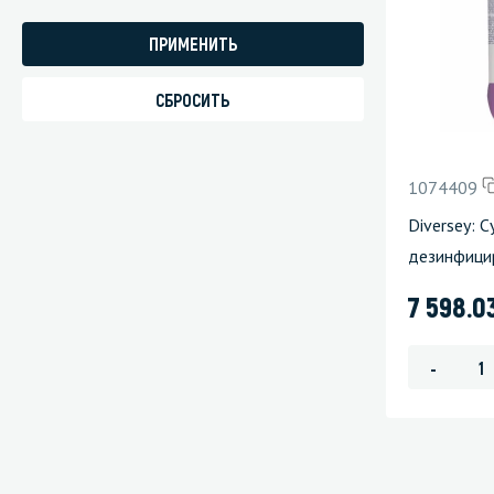
Стекла и 
Автохими
1074409
Diversey: 
дезинфици
7 598.0
-