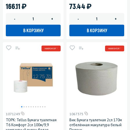
)
)
166.11
73.44
-
+
-
+
В КОРЗИНУ
В КОРЗИНУ
МИНПРОМТОРГ *
МИНПРОМТОРГ *
1071249
1067375
ТОРК: Tellus Бумага туалетная
Вик: Бумага туалетная 2сл 170м
T6 Комфорт 2сл 100м/9,9
отбелённая макулатура белый
компактный рулон белая
Полоцк