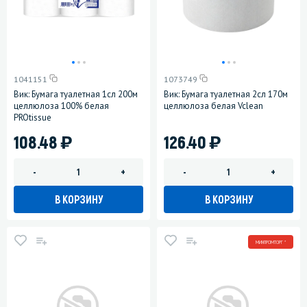
1041151
1073749
Вик: Бумага туалетная 1сл 200м
Вик: Бумага туалетная 2сл 170м
целлюлоза 100% белая
целлюлоза белая Vclean
PROtissue
)
)
108.48
126.40
-
+
-
+
В КОРЗИНУ
В КОРЗИНУ
МИНПРОМТОРГ *