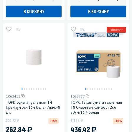
В КОРЗИНУ
В КОРЗИНУ
МИНПРОМТОРГ *
1063411
1055777
ТОРК: Бумага туалетная T4
ТОРК: Tellus Бумага туалетная
Премиум 3сл 15м белая /пач.=8
Т8 СмартВан Комфорт 2сл
шт.
207м/13,4 белая
у
у
309.22
513.44
-15%
-16%
)
)
262.84
436.42