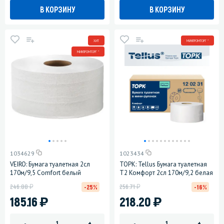
В КОРЗИНУ
В КОРЗИНУ
ХИТ
МИНПРОМТОРГ *
МИНПРОМТОРГ *
1034629
1023434
VEIRO: Бумага туалетная 2сл
ТОРК: Tellus Бумага туалетная
170м/9,5 Comfort белый
T2 Комфорт 2сл 170м/9,2 белая
у
у
246.88
256.71
-25%
-16%
)
)
185.16
218.20
-
+
-
+