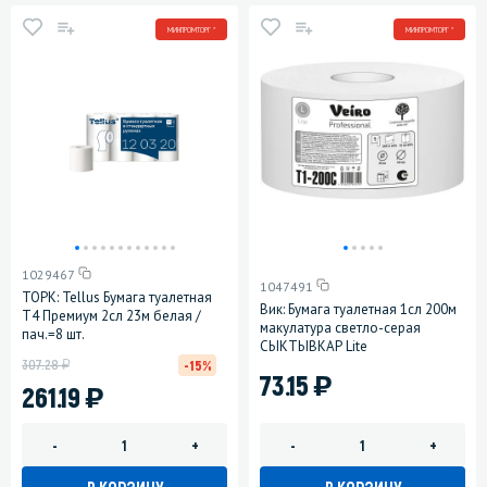
МИНПРОМТОРГ *
МИНПРОМТОРГ *
1029467
1047491
ТОРК: Tellus Бумага туалетная
Вик: Бумага туалетная 1сл 200м
T4 Премиум 2сл 23м белая /
макулатура светло-серая
пач.=8 шт.
СЫКТЫВКАР Lite
у
307.28
-15%
)
73.15
)
261.19
-
+
-
+