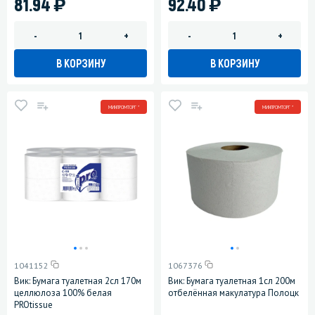
)
)
81.94
92.40
-
+
-
+
В КОРЗИНУ
В КОРЗИНУ
МИНПРОМТОРГ *
МИНПРОМТОРГ *
1041152
1067376
Вик: Бумага туалетная 2сл 170м
Вик: Бумага туалетная 1сл 200м
целлюлоза 100% белая
отбелённая макулатура Полоцк
PROtissue