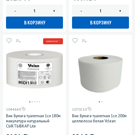
-
+
-
+
В КОРЗИНУ
В КОРЗИНУ
МИНПРОМТОРГ *
1044660
1070210
Вик: Бумага туалетная 1сл 180м
Вик: Бумага туалетная 1сл 200м
макулатура натуральный
целлюлоза белая Vclean
СЫКТЫВКАР Lite