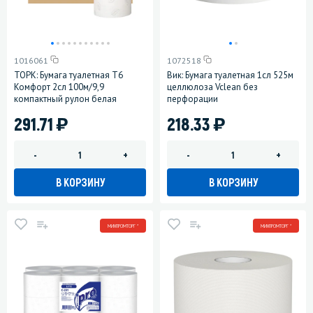
1016061
1072518
ТОРК: Бумага туалетная T6
Вик: Бумага туалетная 1сл 525м
Комфорт 2сл 100м/9,9
целлюлоза Vclean без
компактный рулон белая
перфорации
)
)
291.71
218.33
-
+
-
+
В КОРЗИНУ
В КОРЗИНУ
МИНПРОМТОРГ *
МИНПРОМТОРГ *