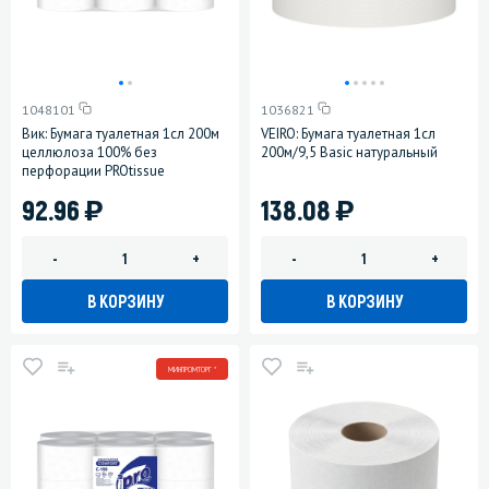
1048101
1036821
Вик: Бумага туалетная 1сл 200м
VEIRO: Бумага туалетная 1сл
целлюлоза 100% без
200м/9,5 Basic натуральный
перфорации PROtissue
)
)
92.96
138.08
-
+
-
+
В КОРЗИНУ
В КОРЗИНУ
МИНПРОМТОРГ *