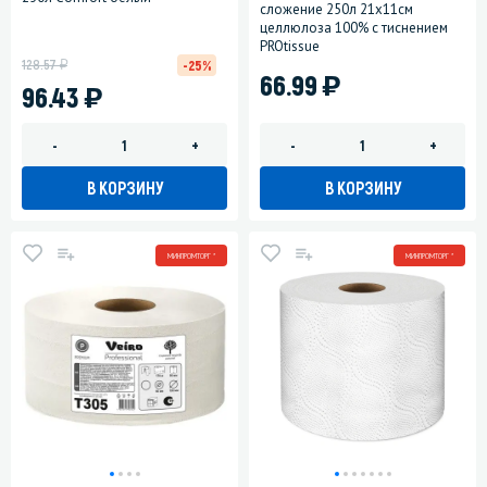
сложение 250л 21х11см
целлюлоза 100% с тиснением
PROtissue
у
128.57
-25%
)
66.99
)
96.43
-
+
-
+
В КОРЗИНУ
В КОРЗИНУ
МИНПРОМТОРГ *
МИНПРОМТОРГ *