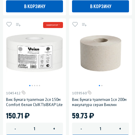
В КОРЗИНУ
В КОРЗИНУ
МИНПРОМТОРГ *
1045412
1039560
Вик: Бумага туалетная 2сл 150м
Вик: Бумага туалетная 1сл 200м
Comfort белая СЫКТЫВКАР Lite
макулатура серая Виклин
)
)
150.71
59.73
-
+
-
+