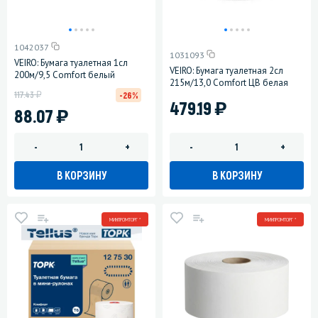
1042037
1031093
VEIRO: Бумага туалетная 1сл
VEIRO: Бумага туалетная 2сл
200м/9,5 Comfort белый
215м/13,0 Comfort ЦВ белая
у
117.43
-26%
)
479.19
)
88.07
-
+
-
+
В КОРЗИНУ
В КОРЗИНУ
МИНПРОМТОРГ *
МИНПРОМТОРГ *