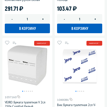
)
)
291.71
103.47
-
+
-
+
В КОРЗИНУ
В КОРЗИНУ
МИНПРОМТОРГ *
МИНПРОМТОРГ *
1037160
1048086
VEIRO: Бумага туалетная V 2сл
Вик: Бумага туалетная 2сл V-
250л Comfort белый