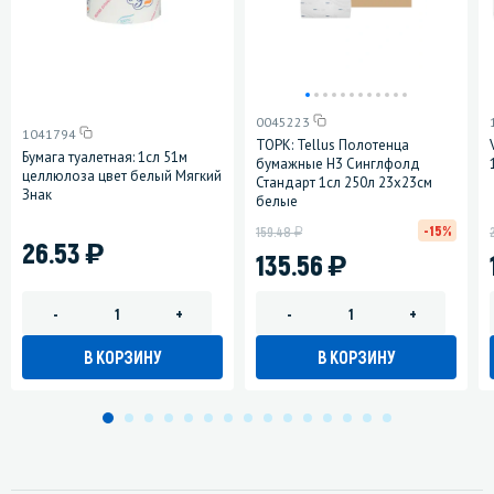
0045223
1041794
ТОРК: Tellus Полотенца
Бумага туалетная: 1сл 51м
бумажные H3 Синглфолд
целлюлоза цвет белый Мягкий
Стандарт 1сл 250л 23х23см
Знак
белые
у
-15%
159.48
)
26.53
)
135.56
-
+
-
+
В КОРЗИНУ
В КОРЗИНУ