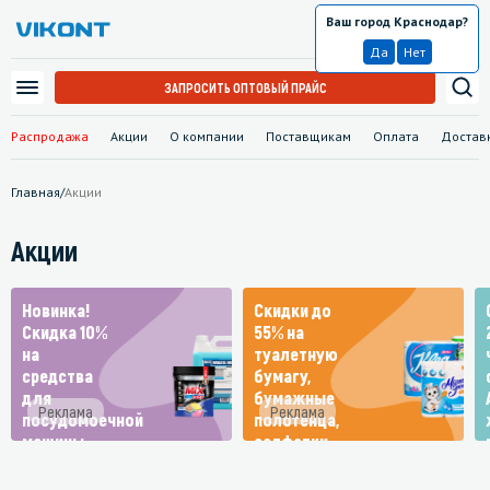
Ваш город Краснодар?
Краснодар
Да
Нет
ЗАПРОСИТЬ ОПТОВЫЙ ПРАЙС
Распродажа
Акции
О компании
Поставщикам
Оплата
Достав
Главная
/
Акции
Акции
Новинка!
Скидки до
Скидка 10%
55% на
на
туалетную
средства
бумагу,
для
бумажные
Реклама
Реклама
посудомоечной
полотенца,
машины
салфетки
Мягкий
знак, Kleo и