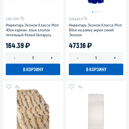
1057037
1016653
Инвентарь Эконом Класса: Моп
Инвентарь Эконом Класса: Моп
40см карман- язык хлопок
80см на рамку акрил синий
петельный белый Беларусь
Эконом
)
)
164.39
473.16
-
+
-
+
В КОРЗИНУ
В КОРЗИНУ