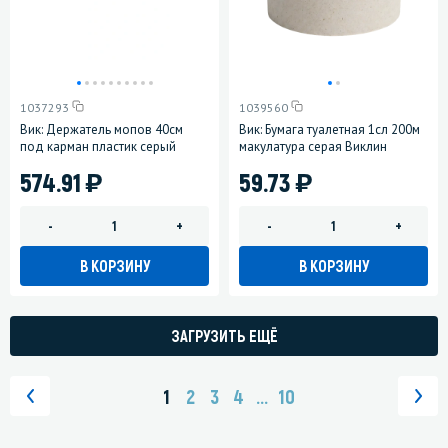
1037293
1039560
Вик: Держатель мопов 40см
Вик: Бумага туалетная 1сл 200м
под карман пластик серый
макулатура серая Виклин
)
)
574.91
59.73
-
+
-
+
В КОРЗИНУ
В КОРЗИНУ
ЗАГРУЗИТЬ ЕЩЁ
1
2
3
4
...
10