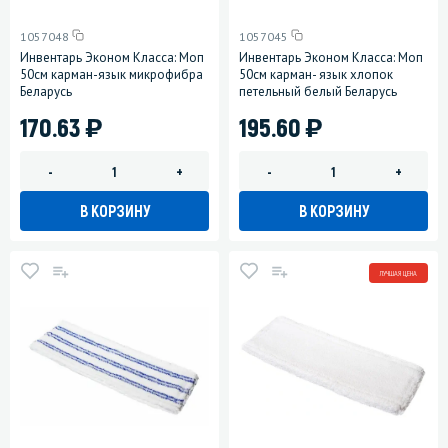
1057048
1057045
Инвентарь Эконом Класса: Моп
Инвентарь Эконом Класса: Моп
50см карман-язык микрофибра
50см карман- язык хлопок
Беларусь
петельный белый Беларусь
)
)
170.63
195.60
-
+
-
+
В КОРЗИНУ
В КОРЗИНУ
ЛУЧШАЯ ЦЕНА