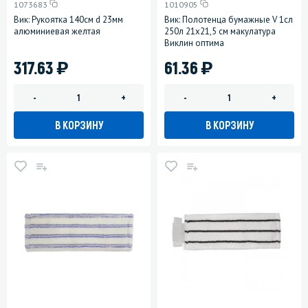
1073683
1010905
Вик: Рукоятка 140см d 23мм
Вик: Полотенца бумажные V 1сл
алюминиевая желтая
250л 21х21,5 см макулатура
Виклин оптима
)
)
317.63
61.36
-
+
-
+
В КОРЗИНУ
В КОРЗИНУ