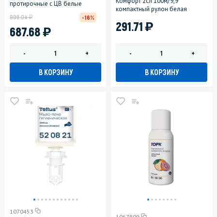
Комфорт 2сл 100м/9,9
протирочные с ЦВ белые
компактный рулон белая
у
809.04
-16%
)
291.71
)
687.68
-
+
-
+
В КОРЗИНУ
В КОРЗИНУ
1070453
1067809