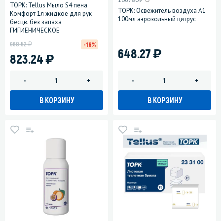
ТОРК: Tellus Мыло S4 пена
ТОРК: Освежитель воздуха A1
Комфорт 1л жидкое для рук
100мл аэрозольный цитрус
бесцв. без запаха
ГИГИЕНИЧЕСКОЕ
у
968.52
-16%
)
648.27
)
823.24
-
+
-
+
В КОРЗИНУ
В КОРЗИНУ