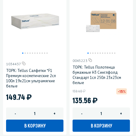
0045223
1034437
ТОРК: Tellus Полотенца
ТОРК: Tellus Салфетки *F1
бумажные H3 Синглфолд
Премиум косметические 2сл
Стандарт 1сл 250л 23х23см
100л 19х21см ультрамягкие
белые
белые
у
159.48
-15%
)
149.74
)
135.56
-
+
-
+
В КОРЗИНУ
В КОРЗИНУ