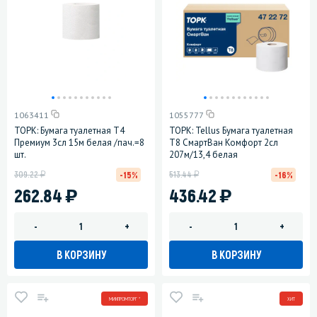
1063411
1055777
ТОРК: Бумага туалетная T4
ТОРК: Tellus Бумага туалетная
Премиум 3сл 15м белая /пач.=8
Т8 СмартВан Комфорт 2сл
шт.
207м/13,4 белая
у
у
309.22
513.44
-15%
-16%
)
)
262.84
436.42
-
+
-
+
В КОРЗИНУ
В КОРЗИНУ
МИНПРОМТОРГ *
ХИТ