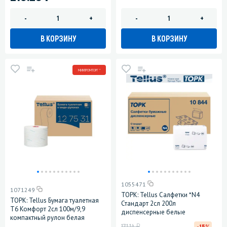
-
+
-
+
В КОРЗИНУ
В КОРЗИНУ
МИНПРОМТОРГ *
1055471
1071249
ТОРК: Tellus Салфетки *N4
ТОРК: Tellus Бумага туалетная
Стандарт 2сл 200л
T6 Комфорт 2сл 100м/9,9
диспенсерные белые
компактный рулон белая
у
171.14
-15%