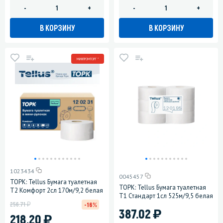
-
+
-
+
В КОРЗИНУ
В КОРЗИНУ
МИНПРОМТОРГ *
1023434
0045457
ТОРК: Tellus Бумага туалетная
ТОРК: Tellus Бумага туалетная
T2 Комфорт 2сл 170м/9,2 белая
T1 Стандарт 1сл 525м/9,5 белая
у
256.71
-16%
)
387.02
)
218.20