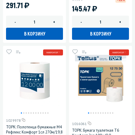
)
291.71
)
145.47
-
+
-
+
В КОРЗИНУ
В КОРЗИНУ
МИНПРОМТОРГ *
МИНПРОМТОРГ *
1029978
1016061
ТОРК: Полотенца бумажные M4
ТОРК: Бумага туалетная T6
Рефлекс Комфорт 1сл 270м/19,8