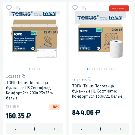
МИНПРОМТОРГ *
1025825
1016083
ТОРК: Tellus Полотенца
ТОРК: Tellus Полотенца
бумажные H3 Синглфолд
бумажные H1 Софт матик
Комфорт 2сл 200л 23х23см
Комфорт 2сл 150м/21 белые
белые
у
188.65
-16%
)
844.06
)
160.35
-
+
-
+