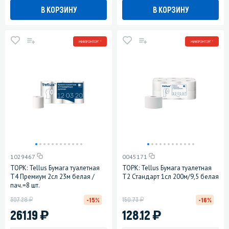
В КОРЗИНУ
В КОРЗИНУ
МИНПРОМТОРГ *
МИНПРОМТОРГ *
1029467
0045171
ТОРК: Tellus Бумага туалетная
ТОРК: Tellus Бумага туалетная
T4 Премиум 2сл 23м белая /
T2 Стандарт 1сл 200м/9,5 белая
пач.=8 шт.
у
у
307.28
150.73
-15%
-16%
)
)
261.19
128.12