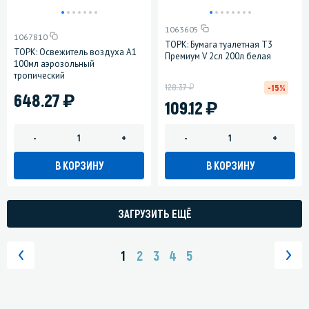
1063605
1067810
ТОРК: Бумага туалетная T3
ТОРК: Освежитель воздуха A1
Премиум V 2сл 200л белая
100мл аэрозольный
тропический
у
128.37
-15%
)
648.27
)
109.12
-
+
-
+
В КОРЗИНУ
В КОРЗИНУ
ЗАГРУЗИТЬ ЕЩЁ
1
2
3
4
5