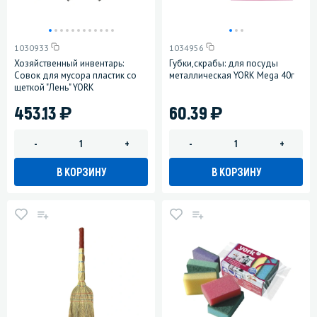
1030933
1034956
Хозяйственный инвентарь:
Губки,скрабы: для посуды
Совок для мусора пластик со
металлическая YORK Mega 40г
щеткой "Лень" YORK
)
)
453.13
60.39
-
+
-
+
В КОРЗИНУ
В КОРЗИНУ