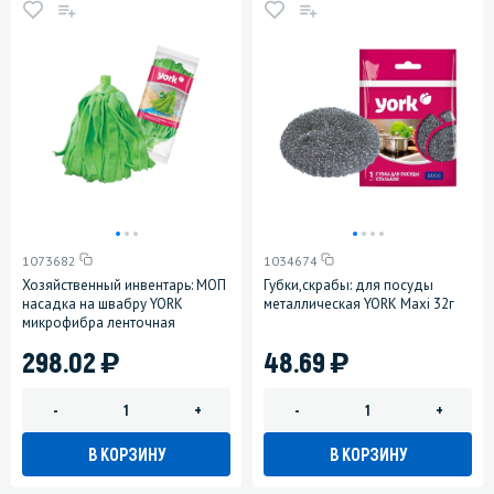
1073682
1034674
Хозяйственный инвентарь: МОП
Губки,скрабы: для посуды
насадка на швабру YORK
металлическая YORK Maxi 32г
микрофибра ленточная
)
)
298.02
48.69
-
+
-
+
В КОРЗИНУ
В КОРЗИНУ