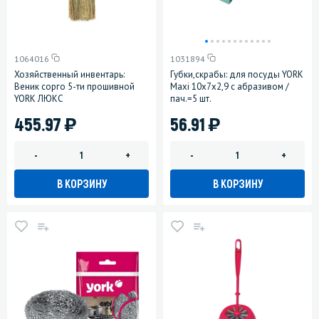
1064016
1031894
Хозяйственный инвентарь:
Губки,скрабы: для посуды YORK
Веник сорго 5-ти прошивной
Maxi 10х7х2,9 с абразивом /
YORK ЛЮКС
пач.=5 шт.
)
)
455.97
56.91
-
+
-
+
В КОРЗИНУ
В КОРЗИНУ