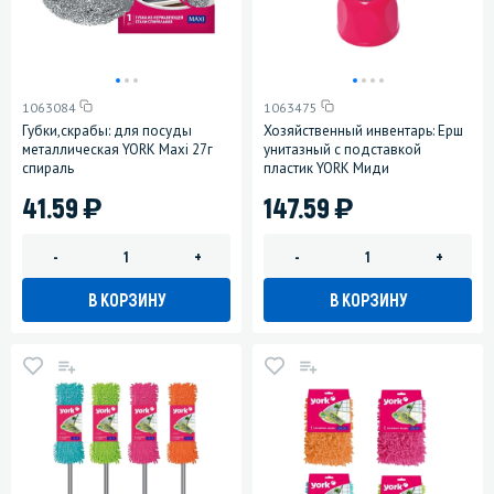
1063084
1063475
Губки,скрабы: для посуды
Хозяйственный инвентарь: Ерш
металлическая YORK Maxi 27г
унитазный с подставкой
спираль
пластик YORK Миди
)
)
41.59
147.59
-
+
-
+
В КОРЗИНУ
В КОРЗИНУ