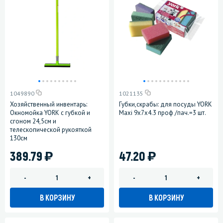
1049890
1021135
Хозяйственный инвентарь:
Губки,скрабы: для посуды YORK
Окномойка YORK с губкой и
Maxi 9х7х4.3 проф /пач.=3 шт.
сгоном 24,5см и
телескопической рукояткой
130см
)
)
389.79
47.20
-
+
-
+
В КОРЗИНУ
В КОРЗИНУ