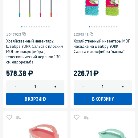
1047923
1039548
Хозяйственный инвентарь:
Хозяйственный инвентарь: МОП
Швабра YORK Сальса с плоским
насадка на швабру YORK
МОПом микрофибра ,
Сальса микрофибра "лапша"
телескопический черенок 130
см, еврорезьба
)
)
578.38
226.71
-
+
-
+
В КОРЗИНУ
В КОРЗИНУ