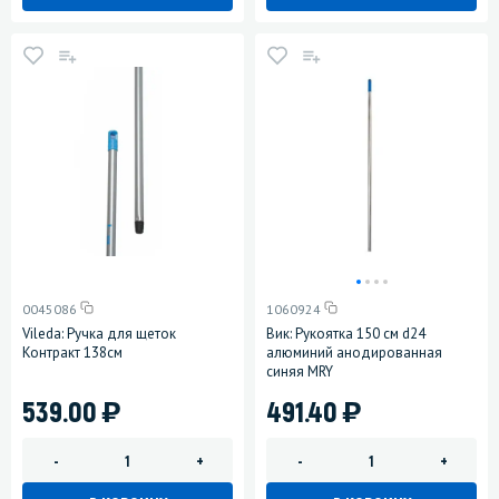
0045086
1060924
Vileda: Ручка для щеток
Вик: Рукоятка 150 см d24
Контракт 138см
алюминий анодированная
синяя MRY
)
)
539.00
491.40
-
+
-
+