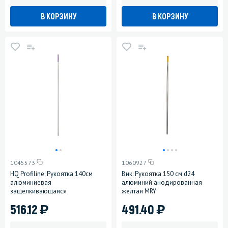
В КОРЗИНУ
В КОРЗИНУ
1045573
1060927
HQ Profiline: Рукоятка 140см
Вик: Рукоятка 150 см d24
алюминиевая
алюминий анодированная
защелкивающаяся
желтая MRY
)
)
516.12
491.40