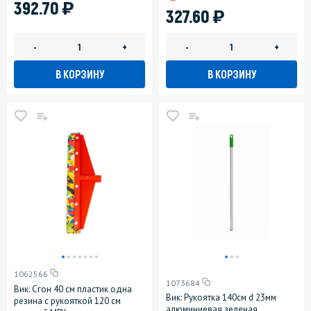
)
392.70
)
327.60
-
+
-
+
В КОРЗИНУ
В КОРЗИНУ
1062566
1073684
Вик: Сгон 40 см пластик одна
Вик: Рукоятка 140см d 23мм
резина с рукояткой 120 см
алюминиевая зеленая