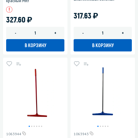
красный MRY
)
317.63
)
327.60
-
+
-
+
В КОРЗИНУ
В КОРЗИНУ
1063944
1063943