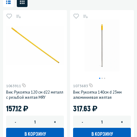
1063911
1073683
Вик: Рукоятка 120 см d22 металл
Вик: Рукоятка 140см d 23мм
с резьбой желтая MRY
алюминиевая желтая
)
)
157.12
317.63
-
+
-
+
В КОРЗИНУ
В КОРЗИНУ