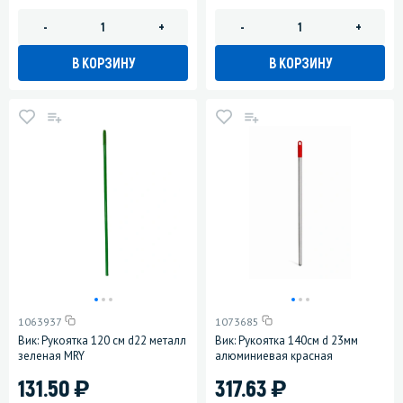
-
+
-
+
В КОРЗИНУ
В КОРЗИНУ
1063937
1073685
Вик: Рукоятка 120 см d22 металл
Вик: Рукоятка 140см d 23мм
зеленая MRY
алюминиевая красная
)
)
131.50
317.63