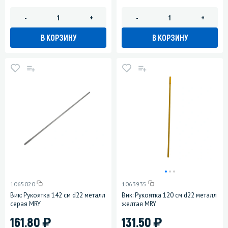
-
+
-
+
В КОРЗИНУ
В КОРЗИНУ
1065020
1063935
Вик: Рукоятка 142 см d22 металл
Вик: Рукоятка 120 см d22 металл
серая MRY
желтая MRY
)
)
161.80
131.50