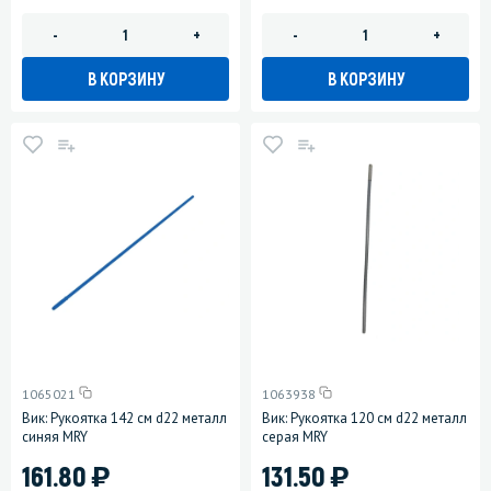
-
+
-
+
В КОРЗИНУ
В КОРЗИНУ
1065021
1063938
Вик: Рукоятка 142 см d22 металл
Вик: Рукоятка 120 см d22 металл
синяя MRY
серая MRY
)
)
161.80
131.50