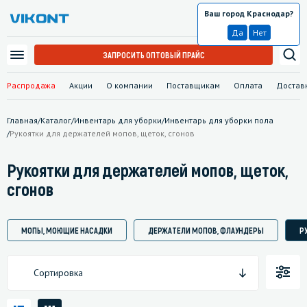
Ваш город Краснодар?
Краснодар
Да
Нет
ЗАПРОСИТЬ ОПТОВЫЙ ПРАЙС
Распродажа
Акции
О компании
Поставщикам
Оплата
Достав
Главная
/
Каталог
/
Инвентарь для уборки
/
Инвентарь для уборки пола
/
Рукоятки для держателей мопов, щеток, сгонов
Рукоятки для держателей мопов, щеток,
сгонов
МОПЫ, МОЮЩИЕ НАСАДКИ
ДЕРЖАТЕЛИ МОПОВ, ФЛАУНДЕРЫ
Р
Сортировка