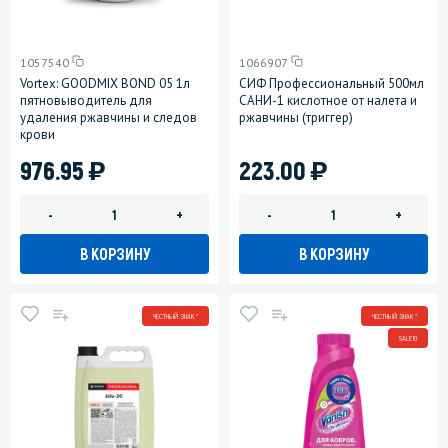
1057540
1066907
Vortex: GOODMIX BOND 05 1л
СИФ Профессиональный 500мл
пятновыводитель для
САНИ-1 кислотное от налета и
удаления ржавчины и следов
ржавчины (триггер)
крови
)
)
976.95
223.00
-
+
-
+
В КОРЗИНУ
В КОРЗИНУ
ЧЕСТНЫЙ ЗНАК *
ЧЕСТНЫЙ ЗНАК *
SALE10