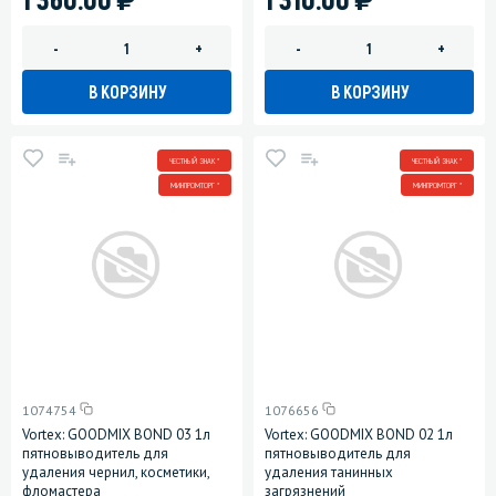
-
+
-
+
В КОРЗИНУ
В КОРЗИНУ
ЧЕСТНЫЙ ЗНАК *
ЧЕСТНЫЙ ЗНАК *
МИНПРОМТОРГ *
МИНПРОМТОРГ *
1074754
1076656
Vortex: GOODMIX BOND 03 1л
Vortex: GOODMIX BOND 02 1л
пятновыводитель для
пятновыводитель для
удаления чернил, косметики,
удаления танинных
фломастера
загрязнений