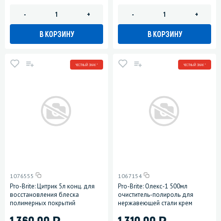
-
+
-
+
В КОРЗИНУ
В КОРЗИНУ
ЧЕСТНЫЙ ЗНАК *
ЧЕСТНЫЙ ЗНАК *
1076555
1067154
Pro-Brite: Цитрик 5л конц. для
Pro-Brite: Олекс-1 500мл
восстановления блеска
очиститель-полироль для
полимерных покрытий
нержавеющей стали крем
)
)
1 360.00
1 310.00