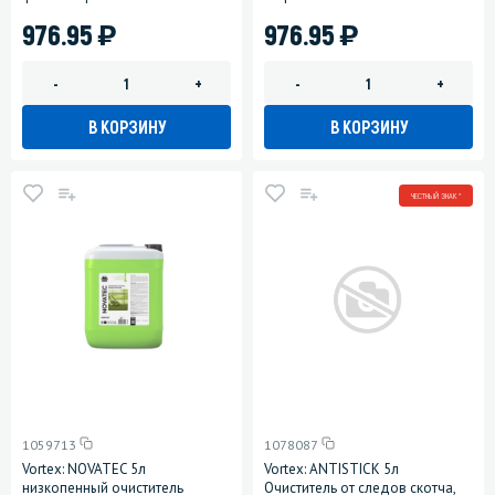
)
)
976.95
976.95
-
+
-
+
В КОРЗИНУ
В КОРЗИНУ
ЧЕСТНЫЙ ЗНАК *
1059713
1078087
Vortex: NOVATEC 5л
Vortex: ANTISTICK 5л
низкопенный очиститель
Очиститель от следов скотча,