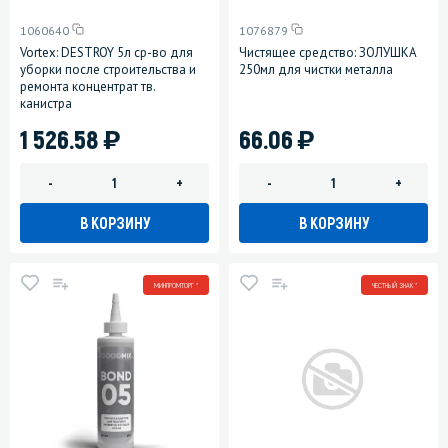
1060640
1076879
Vortex: DESTROY 5л ср-во для
Чистящее средство: ЗОЛУШКА
уборки после строительства и
250мл для чистки металла
ремонта концентрат тв.
канистра
)
)
1 526.58
66.06
-
+
-
+
В КОРЗИНУ
В КОРЗИНУ
МИНПРОМТОРГ *
ЧЕСТНЫЙ ЗНАК *