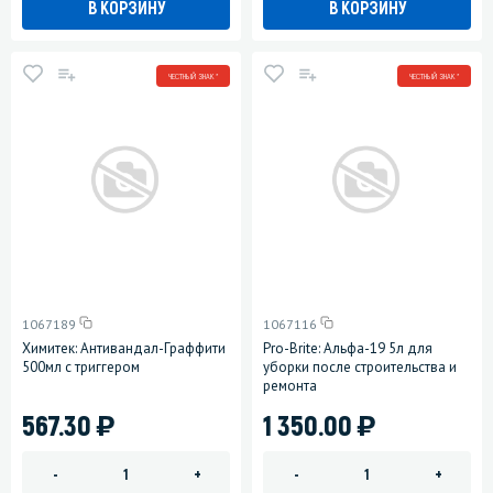
В КОРЗИНУ
В КОРЗИНУ
ЧЕСТНЫЙ ЗНАК *
ЧЕСТНЫЙ ЗНАК *
1067189
1067116
Химитек: Антивандал-Граффити
Pro-Brite: Альфа-19 5л для
500мл с триггером
уборки после строительства и
ремонта
)
)
567.30
1 350.00
-
+
-
+