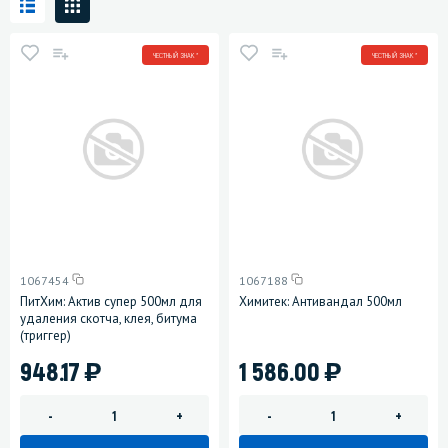
ЧЕСТНЫЙ ЗНАК *
ЧЕСТНЫЙ ЗНАК *
1067454
1067188
ПитХим: Актив супер 500мл для
Химитек: Антивандал 500мл
удаления скотча, клея, битума
(триггер)
)
)
948.17
1 586.00
-
+
-
+