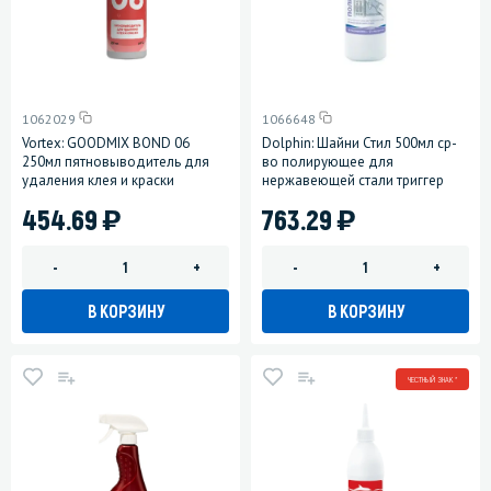
1062029
1066648
Vortex: GOODMIX BOND 06
Dolphin: Шайни Стил 500мл ср-
250мл пятновыводитель для
во полирующее для
удаления клея и краски
нержавеющей стали триггер
)
)
454.69
763.29
-
+
-
+
В КОРЗИНУ
В КОРЗИНУ
ЧЕСТНЫЙ ЗНАК *