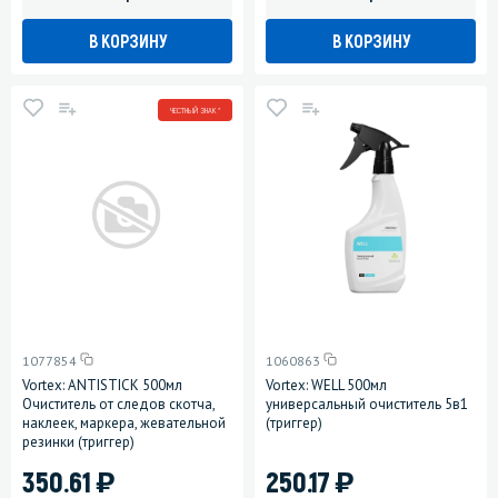
В КОРЗИНУ
В КОРЗИНУ
ЧЕСТНЫЙ ЗНАК *
1077854
1060863
Vortex: ANTISTICK 500мл
Vortex: WELL 500мл
Очиститель от следов скотча,
универсальный очиститель 5в1
наклеек, маркера, жевательной
(триггер)
резинки (триггер)
)
)
350.61
250.17