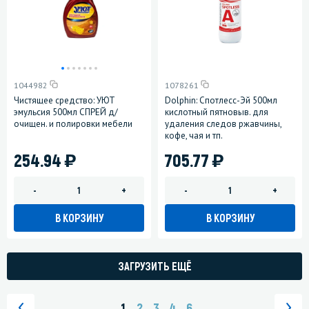
1044982
1078261
Чистящее средство: УЮТ
Dolphin: Спотлесс-Эй 500мл
эмульсия 500мл СПРЕЙ д/
кислотный пятновыв. для
очищен. и полировки мебели
удаления следов ржавчины,
кофе, чая и тп.
)
)
254.94
705.77
-
+
-
+
В КОРЗИНУ
В КОРЗИНУ
ЗАГРУЗИТЬ ЕЩЁ
1
2
3
4
6