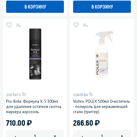
В КОРЗИНУ
В КОРЗИНУ
1023471
1060586
Pro-Brite: Формула Х-5 300мл
Vortex: POLEX 500мл Очиститель
для удаления остатков скотча,
- полироль для нержавеющей
маркера аэрозоль
стали (триггер)
)
)
710.00
266.60
-
+
-
+