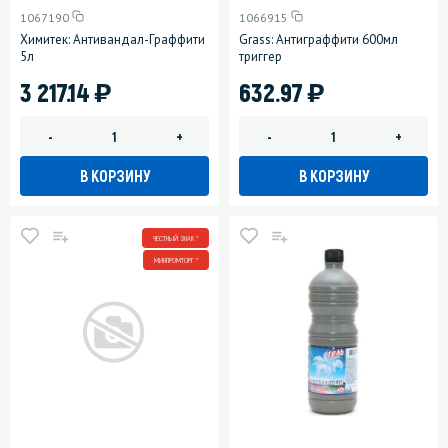
1067190
1066915
Химитек: Антивандал-Граффити
Grass: Антиграффити 600мл
5л
триггер
)
)
3 217.14
632.97
-
+
-
+
В КОРЗИНУ
В КОРЗИНУ
ЧЕСТНЫЙ ЗНАК *
МИНПРОМТОРГ *