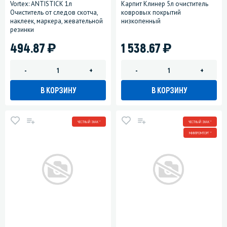
Vortex: ANTISTICK 1л
Карпит Клинер 5л очиститель
Очиститель от следов скотча,
ковровых покрытий
наклеек, маркера, жевательной
низкопенный
резинки
)
)
494.87
1 538.67
-
+
-
+
В КОРЗИНУ
В КОРЗИНУ
ЧЕСТНЫЙ ЗНАК *
ЧЕСТНЫЙ ЗНАК *
МИНПРОМТОРГ *