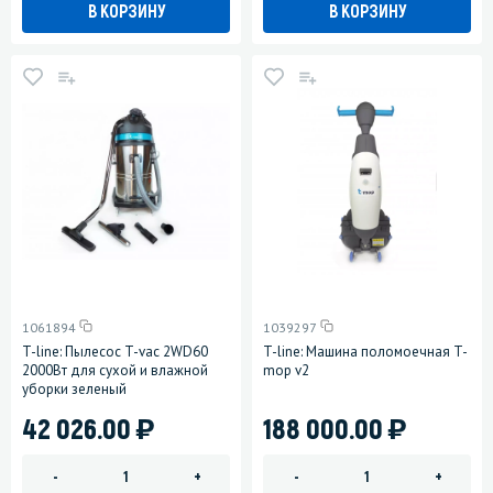
В КОРЗИНУ
В КОРЗИНУ
1061894
1039297
T-line: Пылесос T-vac 2WD60
T-line: Машина поломоечная T-
2000Вт для сухой и влажной
mop v2
уборки зеленый
)
)
42 026.00
188 000.00
-
+
-
+