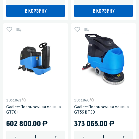
В КОРЗИНУ
В КОРЗИНУ
1061861
1061860
Gadlee: Поломоечная машина
Gadlee: Поломоечная машина
GT70+
GT55 BT50
)
)
602 800.00
373 065.00
-
+
-
+