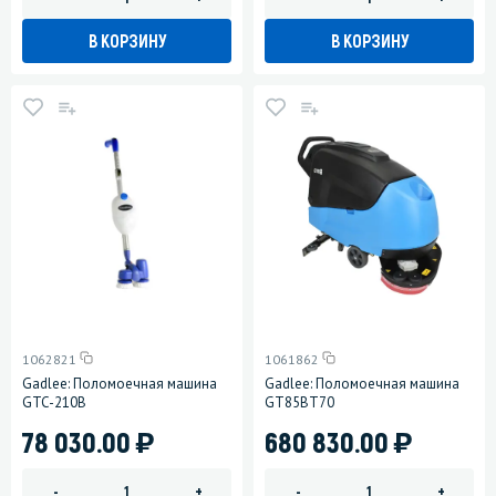
В КОРЗИНУ
В КОРЗИНУ
1062821
1061862
Gadlee: Поломоечная машина
Gadlee: Поломоечная машина
GTC-210B
GT85BT70
)
)
78 030.00
680 830.00
-
+
-
+