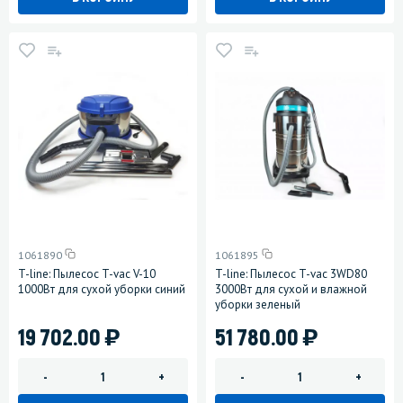
1061890
1061895
T-line: Пылесос T-vac V-10
T-line: Пылесос T-vac 3WD80
1000Вт для сухой уборки синий
3000Вт для сухой и влажной
уборки зеленый
)
)
19 702.00
51 780.00
-
+
-
+