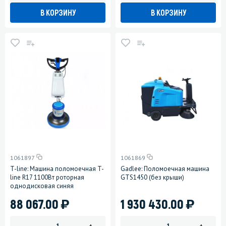
В КОРЗИНУ
В КОРЗИНУ
1061897
1061869
T-line: Машина поломоечная T-
Gadlee: Поломоечная машина
line R17 1100Вт роторная
GTS1450 (без крыши)
однодисковая синяя
)
)
88 067.00
1 930 430.00
-
+
-
+