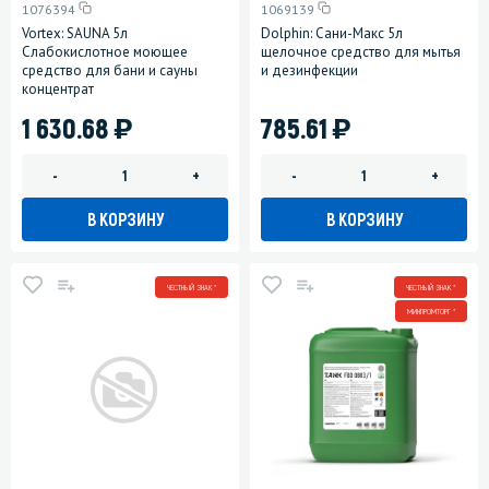
1076394
1069139
Vortex: SAUNA 5л
Dolphin: Сани-Макс 5л
Слабокислотное моющее
щелочное средство для мытья
средство для бани и сауны
и дезинфекции
концентрат
)
)
1 630.68
785.61
-
+
-
+
В КОРЗИНУ
В КОРЗИНУ
ЧЕСТНЫЙ ЗНАК *
ЧЕСТНЫЙ ЗНАК *
МИНПРОМТОРГ *