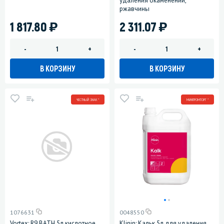
удаления окаменений,
ржавчины
)
)
1 817.80
2 311.07
-
+
-
+
В КОРЗИНУ
В КОРЗИНУ
ЧЕСТНЫЙ ЗНАК *
МИНПРОМТОРГ *
1076631
0048550
Vortex: R9 BATH 5л кислотное
Klinin: Кальк 5л для удаления