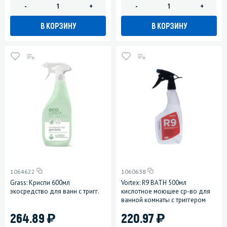
-
+
-
+
В КОРЗИНУ
В КОРЗИНУ
1064622
1060638
Grass: Криспи 600мл
Vortex: R9 BATH 500мл
экосредство для ванн с тригг.
кислотное моющее ср-во для
ванной комнаты с триггером
)
)
264.89
220.97