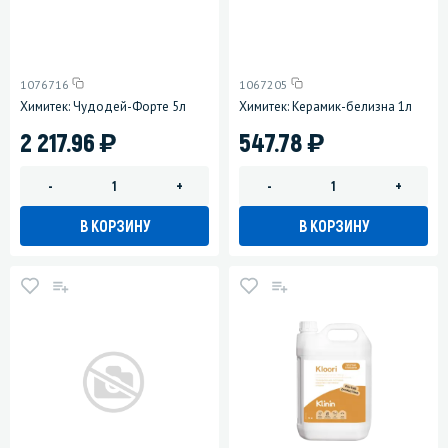
1076716
1067205
Химитек: Чудодей-Форте 5л
Химитек: Керамик-белизна 1л
)
)
2 217.96
547.78
-
+
-
+
В КОРЗИНУ
В КОРЗИНУ