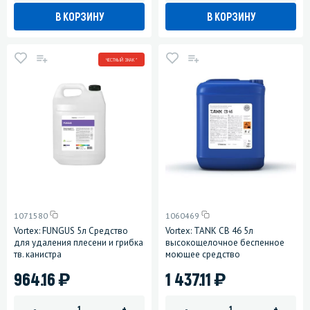
В КОРЗИНУ
В КОРЗИНУ
ЧЕСТНЫЙ ЗНАК *
1071580
1060469
Vortex: FUNGUS 5л Средство
Vortex: TANK CB 46 5л
для удаления плесени и грибка
высокощелочное беспенное
тв. канистра
моющее средство
)
)
964.16
1 437.11
-
+
-
+