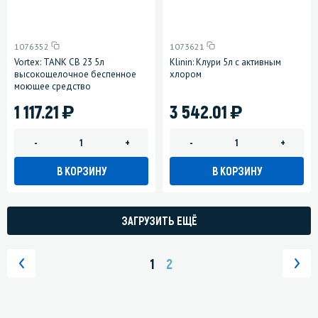
1076352
1073621
Vortex: TANK CB 23 5л
Klinin: Клури 5л с активным
высокощелочное беспенное
хлором
моющее средство
)
)
1 117.21
3 542.01
-
+
-
+
В КОРЗИНУ
В КОРЗИНУ
ЗАГРУЗИТЬ ЕЩЁ
1
2