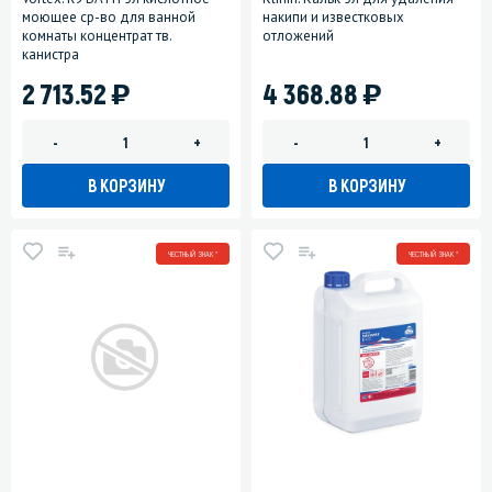
моющее ср-во для ванной
накипи и известковых
комнаты концентрат тв.
отложений
канистра
)
)
2 713.52
4 368.88
-
+
-
+
В КОРЗИНУ
В КОРЗИНУ
ЧЕСТНЫЙ ЗНАК *
ЧЕСТНЫЙ ЗНАК *