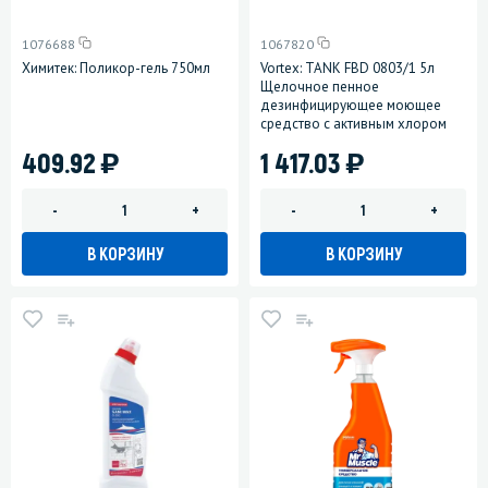
1076688
1067820
Химитек: Поликор-гель 750мл
Vortex: TANK FBD 0803/1 5л
Щелочное пенное
дезинфицирующее моющее
средство с активным хлором
)
)
409.92
1 417.03
-
+
-
+
В КОРЗИНУ
В КОРЗИНУ