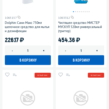
1065157
1063312
Dolphin: Сани-Макс 750мл
Чистящее средство: МИСТЕР
щелочное средство для мытья
МУСКУЛ 520мл универсальный
и дезинфекции
(триггер)
)
)
226.17
454.36
-
+
-
+
В КОРЗИНУ
В КОРЗИНУ
ЧЕСТНЫЙ ЗНАК *
ЧЕСТНЫЙ ЗНАК *