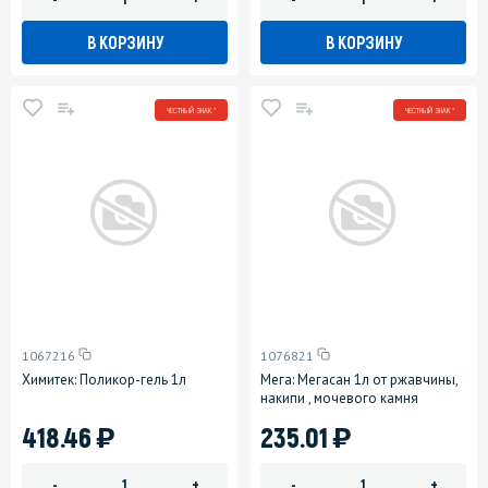
В КОРЗИНУ
В КОРЗИНУ
ЧЕСТНЫЙ ЗНАК *
ЧЕСТНЫЙ ЗНАК *
1067216
1076821
Химитек: Поликор-гель 1л
Мега: Мегасан 1л от ржавчины,
накипи , мочевого камня
)
)
418.46
235.01
-
+
-
+