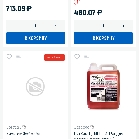
)
713.09
)
480.07
-
+
-
+
В КОРЗИНУ
В КОРЗИНУ
ЧЕСТНЫЙ ЗНАК *
1067221
1022090
Химитек: Фобос 5л
ПитХим: ЦЕМЕНТИЛ 5л для