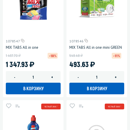
1078547
1078546
MIX TABS All in one
MIX TABS All in one mini GREEN
у
у
1 497.70
548.48
-10%
-11%
)
)
1 347.93
493.63
-
+
-
+
В КОРЗИНУ
В КОРЗИНУ
ЧЕСТНЫЙ ЗНАК *
ЧЕСТНЫЙ ЗНАК *