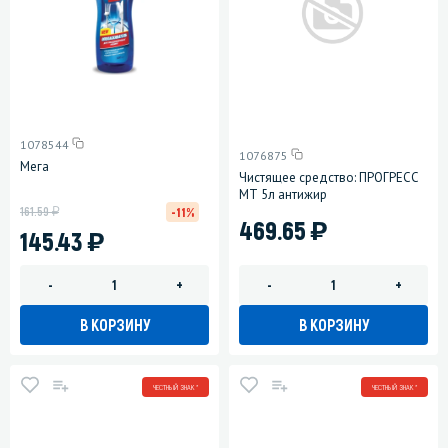
1078544
1076875
Мега
Чистящее средство: ПРОГРЕСС
МТ 5л антижир
у
161.59
-11%
)
469.65
)
145.43
-
+
-
+
В КОРЗИНУ
В КОРЗИНУ
ЧЕСТНЫЙ ЗНАК *
ЧЕСТНЫЙ ЗНАК *