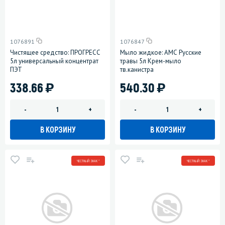
1076891
1076847
Чистящее средство: ПРОГРЕСС
Мыло жидкое: АМС Русские
5л универсальный концентрат
травы 5л Крем-мыло
ПЭТ
тв.канистра
)
)
338.66
540.30
-
+
-
+
В КОРЗИНУ
В КОРЗИНУ
ЧЕСТНЫЙ ЗНАК *
ЧЕСТНЫЙ ЗНАК *