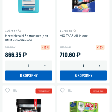
1067537
1078548
Мега: Мега М 5л моющее для
MIX TABS All in one
ПММ низкопенное
у
у
962.61
789.55
-10%
-10%
)
)
866.35
710.60
-
+
-
+
В КОРЗИНУ
В КОРЗИНУ
ЧЕСТНЫЙ ЗНАК *
ЧЕСТНЫЙ ЗНАК *