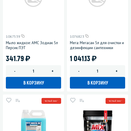
1067539
1076823
Мыло жидкое: АМС Зодиак 5л
Мега: Мегасан 5л для очистки и
Персик ПЭТ
дезинфекции сантехники
)
)
341.79
1 041.13
-
+
-
+
В КОРЗИНУ
В КОРЗИНУ
ЧЕСТНЫЙ ЗНАК *
ЧЕСТНЫЙ ЗНАК *