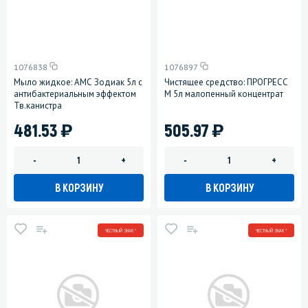
1076838
1076897
Мыло жидкое: АМС Зодиак 5л с
Чистящее средство: ПРОГРЕСС
антибактериальным эффектом
М 5л малопенный концентрат
Тв.канистра
)
)
481.53
505.97
-
+
-
+
В КОРЗИНУ
В КОРЗИНУ
ЧЕСТНЫЙ ЗНАК *
ЧЕСТНЫЙ ЗНАК *