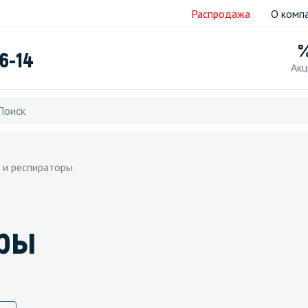
Распродажа
О комп
76-14
Акц
 и респираторы
оры