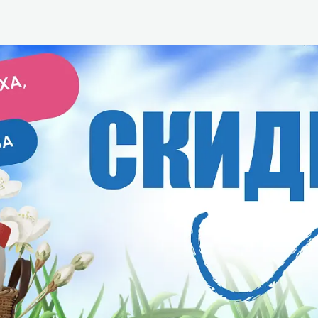
зеркала
Мебель и оргтехника
я
Личная гигиена