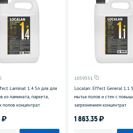
1059351
ffect Laminat 1.4 5л для для
Localan: Effect General 1.1 
в из ламината, паркета,
мытья полов и стен с повы
х полов концентрат
загрязнением концентрат
)
)
5
1 863.35