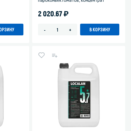
пароконвектоматов, концентрат
)
2 020.67
КОРЗИНУ
В КОРЗИНУ
-
+