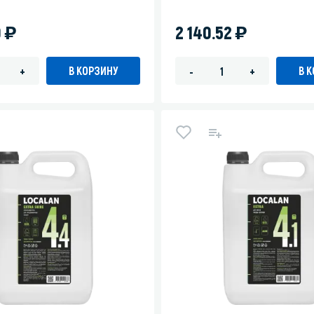
т
)
)
0
2 140.52
В КОРЗИНУ
В 
+
-
+