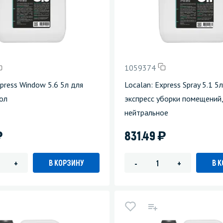
1059374
xpress Window 5.6 5л для
Localan: Express Spray 5.1 5
ол
экспресс уборки помещений,
нейтральное
)
)
831.49
В КОРЗИНУ
В 
+
-
+