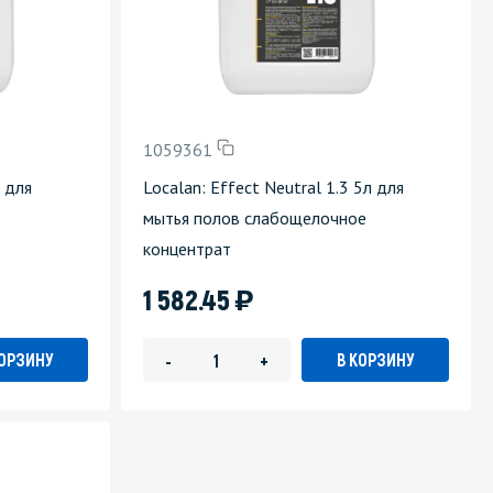
1059361
л для
Localan: Effect Neutral 1.3 5л для
мытья полов слабощелочное
концентрат
)
1 582.45
КОРЗИНУ
В КОРЗИНУ
-
+