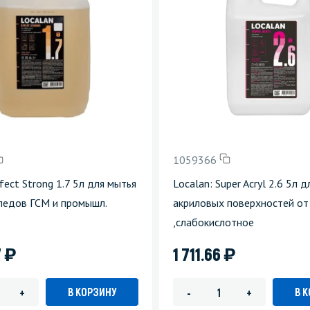
зеркала
Мебель и оргтехника
я
Личная гигиена
1059366
fect Strong 1.7 5л для мытья
Localan: Super Acryl 2.6 5л д
ледов ГСМ и промышл.
акриловых поверхностей от
,слабокислотное
)
)
7
1 711.66
В КОРЗИНУ
В 
+
-
+