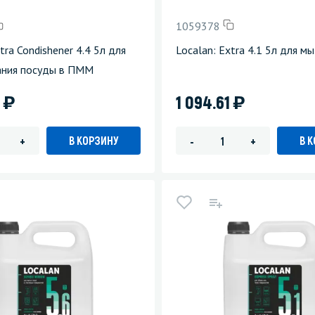
1059378
tra Condishener 4.4 5л для
Localan: Extra 4.1 5л для м
ания посуды в ПММ
)
)
7
1 094.61
В КОРЗИНУ
В 
+
-
+