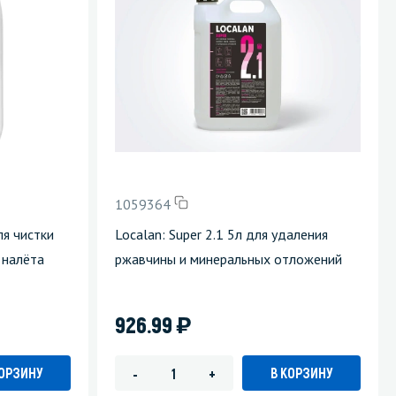
Уборка пола
Промышленная уборка
1059364
ля чистки
Localan: Super 2.1 5л для удаления
 налёта
ржавчины и минеральных отложений
)
926.99
КОРЗИНУ
В КОРЗИНУ
-
+