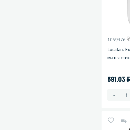
1059376
Localan: E
мытья стек
691.03
-