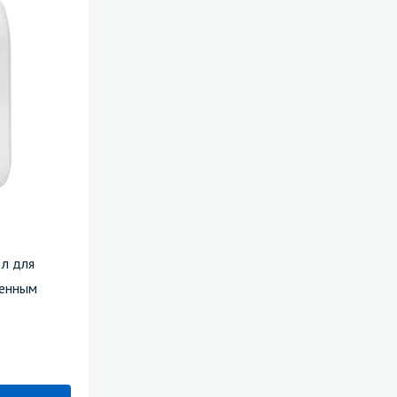
5л для
шенным