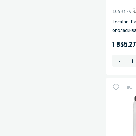
1059379
Localan: Ex
ополаскив
1 835.2
-