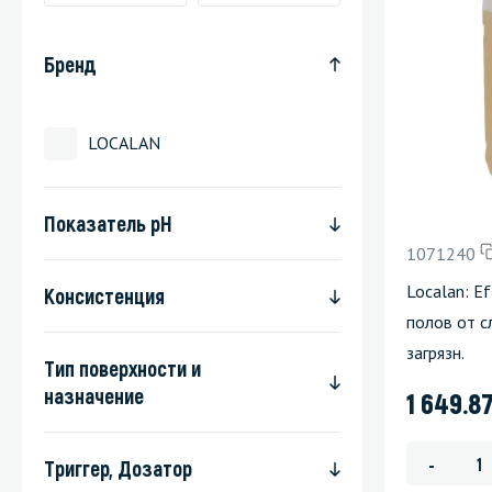
Стекла и 
Бренд
Автохими
LOCALAN
Показатель pH
1071240
Localan: Ef
Консистенция
полов от с
загрязн.
Тип поверхности и
назначение
1 649.8
-
Триггер, Дозатор