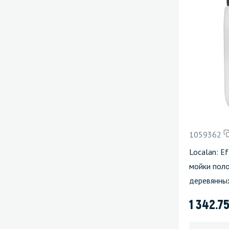
1059362
Localan: E
мойки поло
деревянны
1 342.7