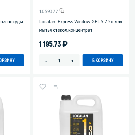
1059377
ытья посуды
Localan: Express Window GEL 5.7 5л для
мытья стекол,концентрат
)
1 195.73
КОРЗИНУ
В КОРЗИНУ
-
+