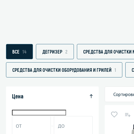
Специали
Дегризер
ВСЕ
14
ДЕГРИЗЕР
2
СРЕДСТВА ДЛЯ ОЧИСТКИ
Защитные с
стрипперы
СРЕДСТВА ДЛЯ ОЧИСТКИ ОБОРУДОВАНИЯ И ГРИЛЕЙ
1
Средства 
Средства 
поверхнос
Сортиров
Цена
Средства 
Средства 
пятноудал
Средства 